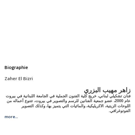
Biographie
Zaher El Bizri
زاهر مهيب البزري
فنان تشكيلي لبناني، خريج كلية الفنون الجملية في الجامعة اللبنانية في بيروت
عام 2000، عضو جمعية الفنانين للرسم والتصوير في بيروت، تتنوع أعماله من
اللوحات الزيتية، الاكريليكية،
والمائيات التي يتميز بها
،
وكذلك التصوير
الفوتوغرافي.
more...